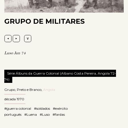
GRUPO DE MILITARES
Luso Jun 74
Série Álbuns da Guerra Colonial (Albano Costa Pereira, Angola 72-
74)
Grupo
,
Preto e Branco
,
Angola
década 1970
#guerra colonial
#soldados
#exército
português
#Luena
#Luso
#fardas