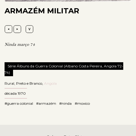
ARMAZÉM MILITAR
Ninda março 74
Série Álbuns da Guerra Colonial (Albano Costa Pereira, Angola 72-
74)
Rural
,
Preto e Branco
,
Angola
década 1970
#guerra colonial
#armazém
#ninda
#moxico