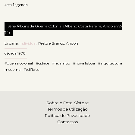
sem legenda
Série Álbuns da Guerra Colonial (Albano Costa Pereira, Angola 72-
74)
Urbana
,
Individual
,
Preto e Branco
,
Angola
década 1970
#guerra colonial
#cidade
#huambo
#nova lisboa
#arquitectura
moderna
#edifícios
Sobre o Foto-Síntese
Termos de utilização
Política de Privacidade
Contactos