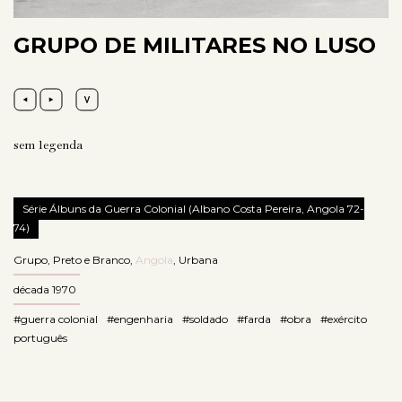
GRUPO DE MILITARES NO LUSO
sem legenda
Série Álbuns da Guerra Colonial (Albano Costa Pereira, Angola 72-
74)
Grupo
,
Preto e Branco
,
Angola
,
Urbana
década 1970
#guerra colonial
#engenharia
#soldado
#farda
#obra
#exército
português