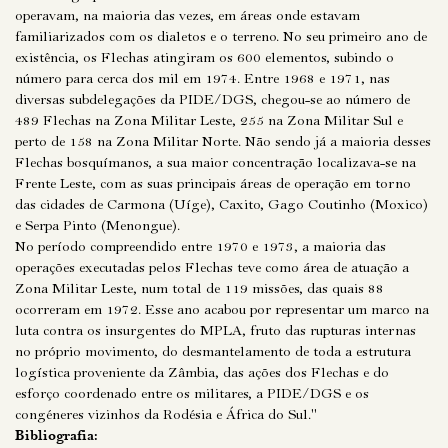
operavam, na maioria das vezes, em áreas onde estavam
familiarizados com os dialetos e o terreno. No seu primeiro ano de
existência, os Flechas atingiram os 600 elementos, subindo o
número para cerca dos mil em 1974. Entre 1968 e 1971, nas
diversas subdelegações da PIDE/DGS, chegou-se ao número de
489 Flechas na Zona Militar Leste, 255 na Zona Militar Sul e
perto de 158 na Zona Militar Norte. Não sendo já a maioria desses
Flechas bosquímanos, a sua maior concentração localizava-se na
Frente Leste, com as suas principais áreas de operação em torno
das cidades de Carmona (Uíge), Caxito, Gago Coutinho (Moxico)
e Serpa Pinto (Menongue).
No período compreendido entre 1970 e 1973, a maioria das
operações executadas pelos Flechas teve como área de atuação a
Zona Militar Leste, num total de 119 missões, das quais 88
ocorreram em 1972. Esse ano acabou por representar um marco na
luta contra os insurgentes do MPLA, fruto das rupturas internas
no próprio movimento, do desmantelamento de toda a estrutura
logística proveniente da Zâmbia, das ações dos Flechas e do
esforço coordenado entre os militares, a PIDE/DGS e os
congéneres vizinhos da Rodésia e África do Sul."
Bibliografia: