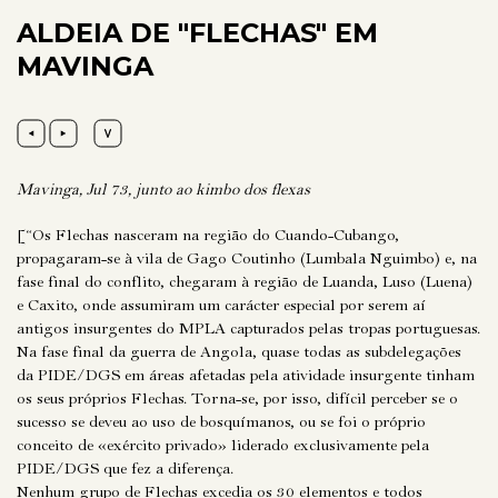
ALDEIA DE "FLECHAS" EM
MAVINGA
Mavinga, Jul 73, junto ao kimbo dos flexas
[“Os Flechas nasceram na região do Cuando-Cubango,
propagaram-se à vila de Gago Coutinho (Lumbala Nguimbo) e, na
fase final do conflito, chegaram à região de Luanda, Luso (Luena)
e Caxito, onde assumiram um carácter especial por serem aí
antigos insurgentes do MPLA capturados pelas tropas portuguesas.
Na fase final da guerra de Angola, quase todas as subdelegações
da PIDE/DGS em áreas afetadas pela atividade insurgente tinham
os seus próprios Flechas. Torna-se, por isso, difícil perceber se o
sucesso se deveu ao uso de bosquímanos, ou se foi o próprio
conceito de «exército privado» liderado exclusivamente pela
PIDE/DGS que fez a diferença.
Nenhum grupo de Flechas excedia os 30 elementos e todos