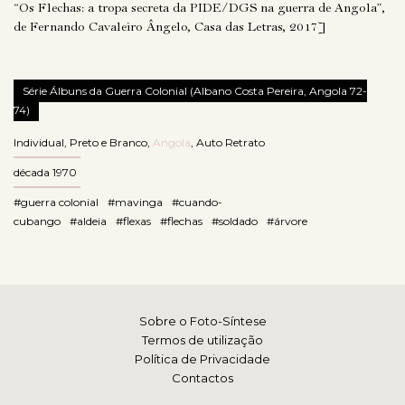
“Os Flechas: a tropa secreta da PIDE/DGS na guerra de Angola”,
de Fernando Cavaleiro Ângelo, Casa das Letras, 2017]
Série Álbuns da Guerra Colonial (Albano Costa Pereira, Angola 72-
74)
Individual
,
Preto e Branco
,
Angola
,
Auto Retrato
década 1970
#guerra colonial
#mavinga
#cuando-
cubango
#aldeia
#flexas
#flechas
#soldado
#árvore
Sobre o Foto-Síntese
Termos de utilização
Política de Privacidade
Contactos