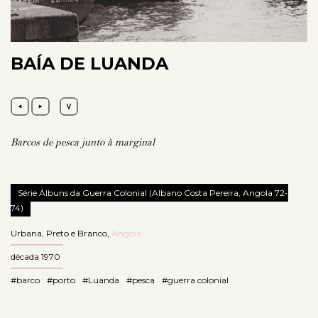
BAÍA DE LUANDA
Barcos de pesca junto à marginal
Série Álbuns da Guerra Colonial (Albano Costa Pereira, Angola 72-
74)
Urbana
,
Preto e Branco
,
Angola
década 1970
#barco
#porto
#Luanda
#pesca
#guerra colonial