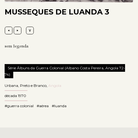
MUSSEQUES DE LUANDA 3
sem legenda
Série Álbuns da Guerra Colonial (Albano Costa Pereira, Angola 72-
74)
Urbana
,
Preto e Branco
,
Angola
década 1970
#guerra colonial
#aérea
#luanda