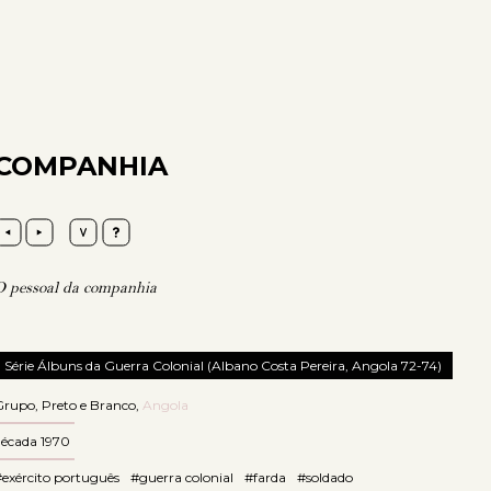
COMPANHIA
O pessoal da companhia
Série Álbuns da Guerra Colonial (Albano Costa Pereira, Angola 72-74)
Grupo
,
Preto e Branco
,
Angola
década 1970
exército português
#guerra colonial
#farda
#soldado