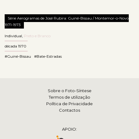
Série Aerogramas de José Rubira: Guiné-Bissau / Montemor-o-Novo
1971-1973
Individual
,
Preto e Branco
década 1970
#Guiné-Bissau
#Bate-Estradas
Sobre o Foto-Síntese
Termos de utilização
Política de Privacidade
Contactos
APOIO: