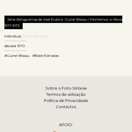
Série Aerogramas de José Rubira: Guiné-Bissau / Montemor-o-Novo
1971-1973
Individual
,
Preto e Branco
década 1970
#Guiné-Bissau
#Bate-Estradas
Sobre o Foto-Síntese
Termos de utilização
Política de Privacidade
Contactos
APOIO: