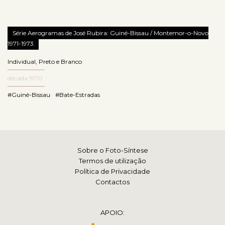
Série Aerogramas de José Rubira: Guiné-Bissau / Montemor-o-Novo
1971-1973
Individual
,
Preto e Branco
década 1970
#Guiné-Bissau
#Bate-Estradas
Sobre o Foto-Síntese
Termos de utilização
Política de Privacidade
Contactos
APOIO: