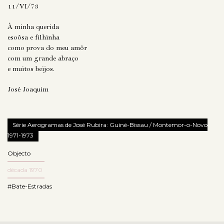
11/VI/73
À minha querida
esoôsa e filhinha
como prova do meu amôr
com um grande abraço
e muitos beijos.
José Joaquim
Série Aerogramas de José Rubira: Guiné-Bissau / Montemor-o-Novo
1971-1973
Objecto
década 1970
#Bate-Estradas