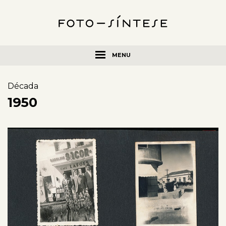
MENU
Década
1950