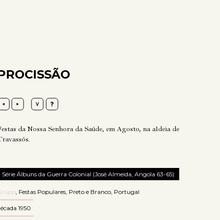
PROCISSÃO
Festas da Nossa Senhora da Saúde, em Agosto, na aldeia de
Travassós.
Série Álbuns da Guerra Colonial (José Almeida, Angola 63-65)
Grupo
,
Festas Populares
,
Preto e Branco
,
Portugal
década 1950