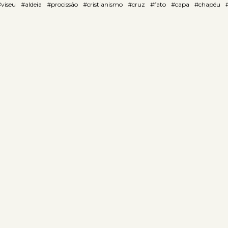
viseu
#aldeia
#procissão
#cristianismo
#cruz
#fato
#capa
#chapéu