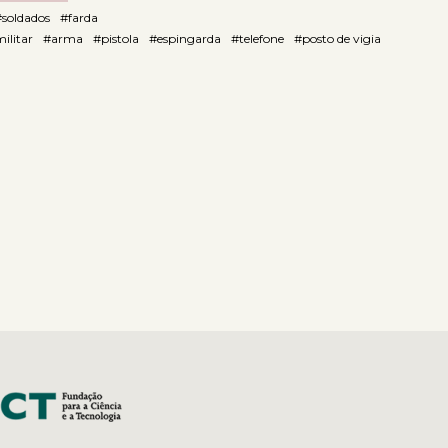
#soldados
#farda
ilitar
#arma
#pistola
#espingarda
#telefone
#posto de vigia