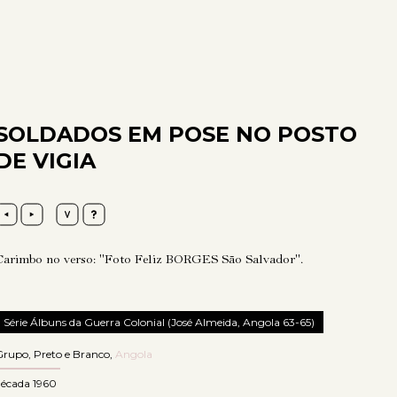
SOLDADOS EM POSE NO POSTO
DE VIGIA
Carimbo no verso: "Foto Feliz BORGES São Salvador".
Série Álbuns da Guerra Colonial (José Almeida, Angola 63-65)
Grupo
,
Preto e Branco
,
Angola
década 1960