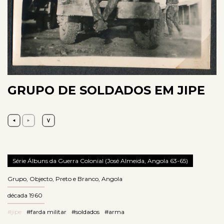
GRUPO DE SOLDADOS EM JIPE
Série Álbuns da Guerra Colonial (José Almeida, Angola 63-65)
Grupo
,
Objecto
,
Preto e Branco
,
Angola
década 1960
#jipe
#farda militar
#soldados
#arma