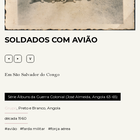
SOLDADOS COM AVIÃO
Em São Salvador do Congo
Série Álbuns da Guerra Colonial (José Almeida, Angola 63-65)
Grupo
,
Preto e Branco
,
Angola
década 1960
#avião
#farda militar
#força aérea