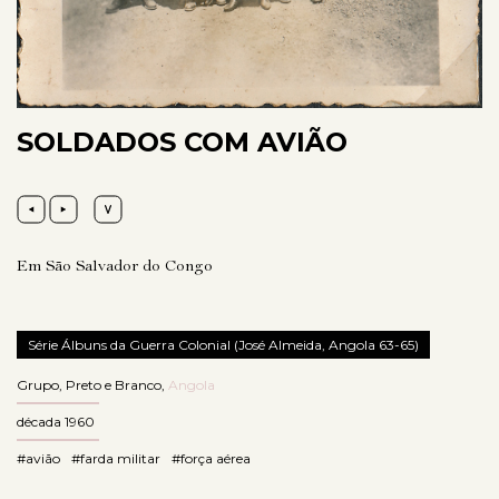
SOLDADOS COM AVIÃO
Em São Salvador do Congo
Série Álbuns da Guerra Colonial (José Almeida, Angola 63-65)
Grupo
,
Preto e Branco
,
Angola
década 1960
#avião
#farda militar
#força aérea