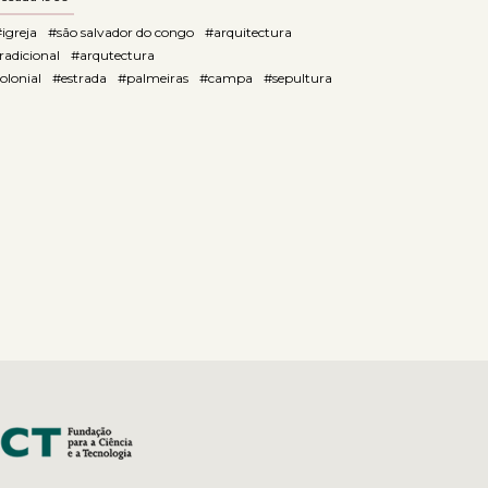
igreja
#são salvador do congo
#arquitectura
radicional
#arqutectura
olonial
#estrada
#palmeiras
#campa
#sepultura