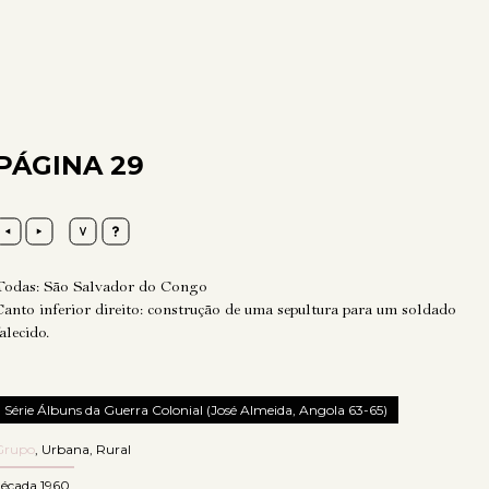
PÁGINA 29
Todas: São Salvador do Congo
Canto inferior direito: construção de uma sepultura para um soldado
alecido.
Série Álbuns da Guerra Colonial (José Almeida, Angola 63-65)
Grupo
,
Urbana
,
Rural
década 1960