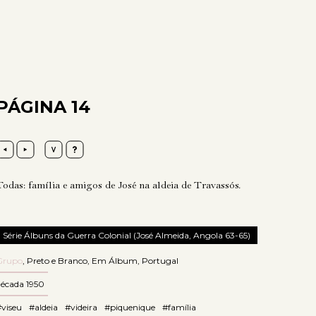
PÁGINA 14
Todas: família e amigos de José na aldeia de Travassós.
Série Álbuns da Guerra Colonial (José Almeida, Angola 63-65)
Grupo
,
Preto e Branco
,
Em Álbum
,
Portugal
década 1950
viseu
#aldeia
#videira
#piquenique
#família