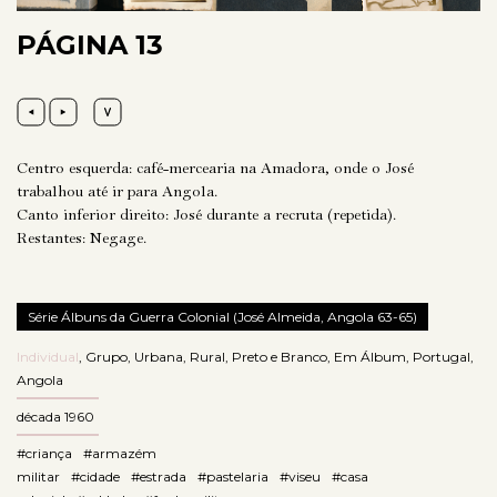
PÁGINA 13
Centro esquerda: café-mercearia na Amadora, onde o José
trabalhou até ir para Angola.
Canto inferior direito: José durante a recruta (repetida).
Restantes: Negage.
Série Álbuns da Guerra Colonial (José Almeida, Angola 63-65)
Individual
,
Grupo
,
Urbana
,
Rural
,
Preto e Branco
,
Em Álbum
,
Portugal
,
Angola
década 1960
#criança
#armazém
militar
#cidade
#estrada
#pastelaria
#viseu
#casa