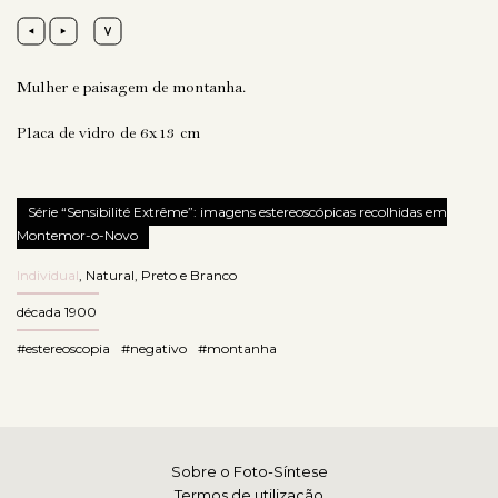
Mulher e paisagem de montanha.
Placa de vidro de 6x13 cm
Série “Sensibilité Extrême”: imagens estereoscópicas recolhidas em
Montemor-o-Novo
Individual
,
Natural
,
Preto e Branco
década 1900
#estereoscopia
#negativo
#montanha
Sobre o Foto-Síntese
Termos de utilização