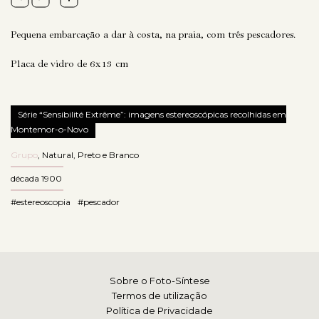
Pequena embarcação a dar à costa, na praia, com três pescadores.
Placa de vidro de 6x13 cm
Série “Sensibilité Extrême”: imagens estereoscópicas recolhidas em
Montemor-o-Novo
Grupo
,
Natural
,
Preto e Branco
década 1900
#estereoscopia
#pescador
Sobre o Foto-Síntese
Termos de utilização
Política de Privacidade