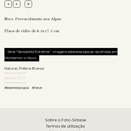
Neve. Provavelmente nos Alpes.
Placa de vidro de 8.5x17.5 cm
Série “Sensibilité Extrême”: imagens estereoscópicas recolhidas em
Montemor-o-Novo
Natural
,
Preto e Branco
década 1900
#estereoscopia
#neve
Sobre o Foto-Síntese
Termos de utilização