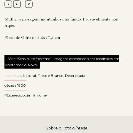
Mulher e paisagem montanhosa ao fundo. Provavelmente nos
Alpes.
Placa de vidro de 8.5x17.5 cm
Série “Sensibilité Extrême”: imagens estereoscópicas recolhidas em
Montemor-o-Novo
Individual
,
Natural
,
Preto e Branco
,
Deteriorada
década 1900
#Estereoscopia
#mulher
Sobre o Foto-Síntese