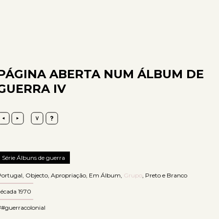
PÁGINA ABERTA NUM ÁLBUM DE
GUERRA IV
Série Álbuns de guerra
Portugal
,
Objecto
,
Apropriação
,
Em Álbum
,
Grupo
,
Preto e Branco
década 1970
##guerracolonial