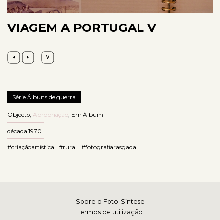
VIAGEM A PORTUGAL V
Série Álbuns de guerra
Objecto
,
Apropriação
,
Em Álbum
década 1970
#criaçãoartística
#rural
#fotografiarasgada
Sobre o Foto-Síntese
Termos de utilização