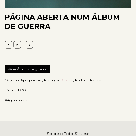
PÁGINA ABERTA NUM ÁLBUM
DE GUERRA
Série Álbuns de guerra
Objecto
,
Apropriação
,
Portugal
,
Grupo
,
Preto e Branco
década 1970
##guerracolonial
Sobre o Foto-Síntese