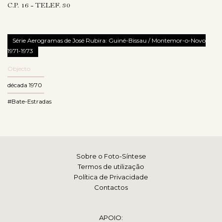
C.P. 16 - TELEF. 30
Série Aerogramas de José Rubira: Guiné-Bissau / Montemor-o-Novo
1971-1973
Objecto
década 1970
#Bate-Estradas
Sobre o Foto-Síntese
Termos de utilização
Política de Privacidade
Contactos
APOIO: