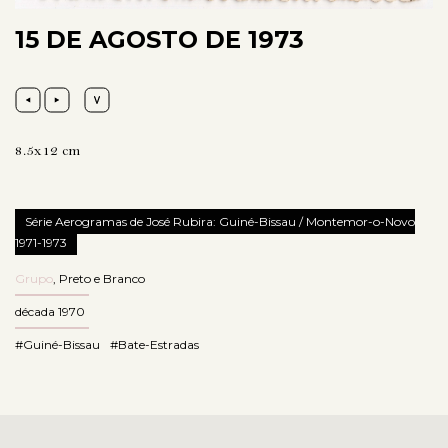
15 DE AGOSTO DE 1973
8.5x12 cm
Série Aerogramas de José Rubira: Guiné-Bissau / Montemor-o-Novo
1971-1973
Grupo
,
Preto e Branco
década 1970
#Guiné-Bissau
#Bate-Estradas