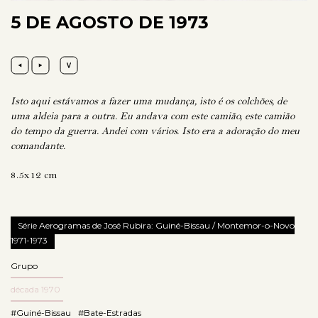
5 DE AGOSTO DE 1973
Isto aqui estávamos a fazer uma mudança, isto é os colchões, de
uma aldeia para a outra. Eu andava com este camião, este camião
do tempo da guerra. Andei com vários. Isto era a adoração do meu
comandante.
8.5x12 cm
Série Aerogramas de José Rubira: Guiné-Bissau / Montemor-o-Novo
1971-1973
Grupo
década 1970
#Guiné-Bissau
#Bate-Estradas