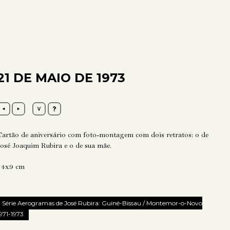
21 DE MAIO DE 1973
Cartão de aniversário com foto-montagem com dois retratos: o de
José Joaquim Rubira e o de sua mãe.
14x9 cm
Série Aerogramas de José Rubira: Guiné-Bissau / Montemor-o-Novo
971-1973