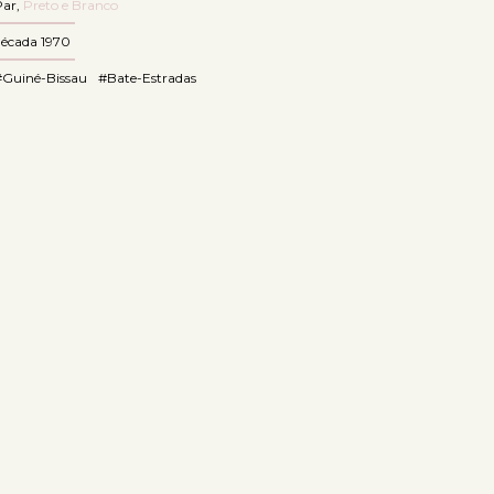
Par
,
Preto e Branco
década 1970
#Guiné-Bissau
#Bate-Estradas