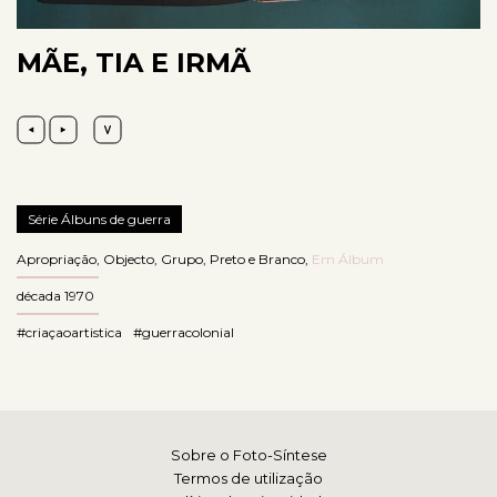
MÃE, TIA E IRMÃ
Série Álbuns de guerra
Apropriação
,
Objecto
,
Grupo
,
Preto e Branco
,
Em Álbum
década 1970
#criaçaoartistica
#guerracolonial
Sobre o Foto-Síntese
Termos de utilização