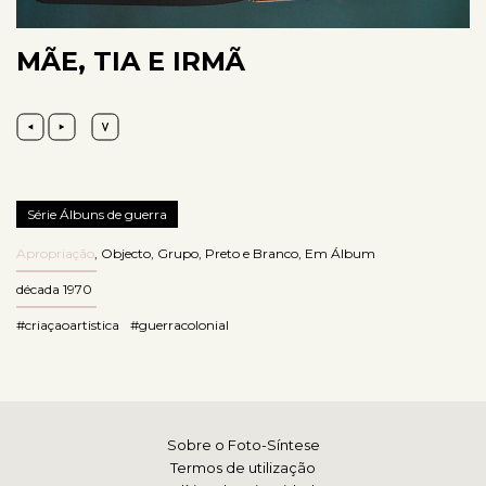
MÃE, TIA E IRMÃ
Série Álbuns de guerra
Apropriação
,
Objecto
,
Grupo
,
Preto e Branco
,
Em Álbum
década 1970
#criaçaoartistica
#guerracolonial
Sobre o Foto-Síntese
Termos de utilização