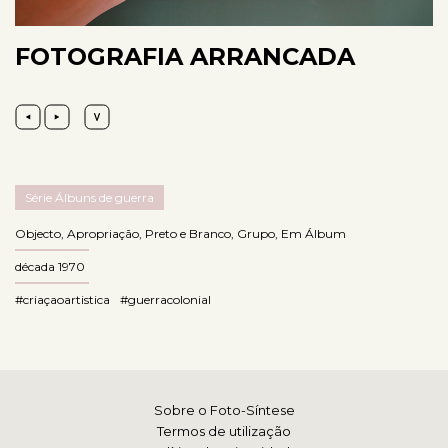
FOTOGRAFIA ARRANCADA
Série Álbuns de guerra
Objecto
,
Apropriação
,
Preto e Branco
,
Grupo
,
Em Álbum
década 1970
#criaçaoartistica
#guerracolonial
Sobre o Foto-Síntese
Termos de utilização