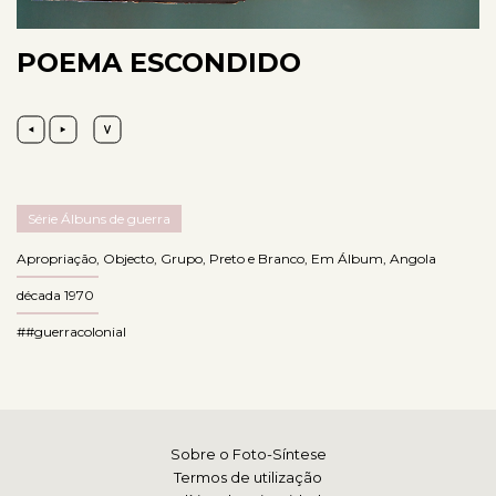
POEMA ESCONDIDO
Série Álbuns de guerra
Apropriação
,
Objecto
,
Grupo
,
Preto e Branco
,
Em Álbum
,
Angola
década 1970
##guerracolonial
Sobre o Foto-Síntese
Termos de utilização