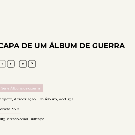
CAPA DE UM ÁLBUM DE GUERRA
Série Álbuns de guerra
Objecto
,
Apropriação
,
Em Álbum
,
Portugal
década 1970
##guerracolonial
##capa